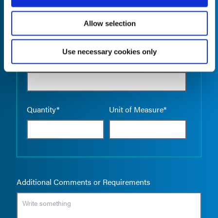
Allow selection
Use necessary cookies only
Empty the
Product Name*
Quantity*
Unit of Measure*
Additional Comments or Requirements