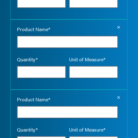
Empty the
Product Name*
Quantity*
Unit of Measure*
Empty the
Product Name*
Quantity*
Unit of Measure*