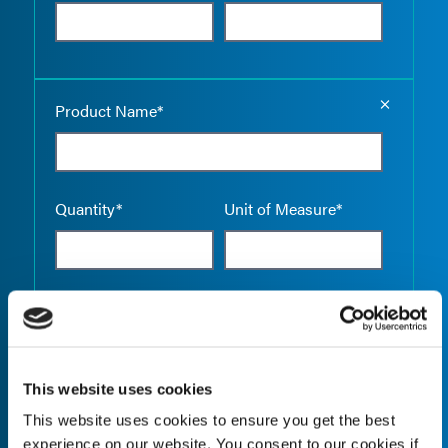
Empty the
Product Name*
Quantity*
Unit of Measure*
Empty the
Product Name*
This website uses cookies
This website uses cookies to ensure you get the best
Quantity*
Unit of Measure*
experience on our website. You consent to our cookies if