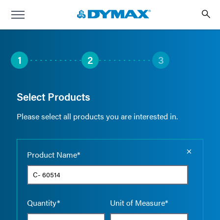
1
2
3
Select Products
Please select all products you are interested in.
Empty the
Product Name*
Quantity*
Unit of Measure*