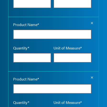
Empty the
Product Name*
Quantity*
Unit of Measure*
Empty the
Product Name*
Quantity*
Unit of Measure*