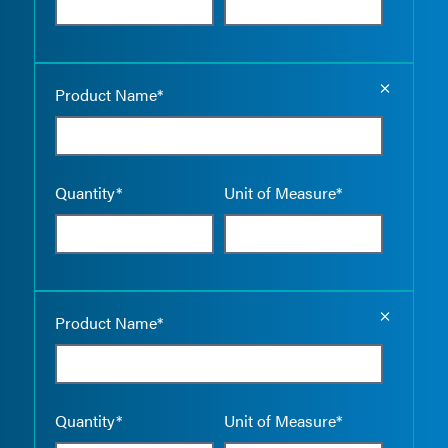
Empty the
Product Name*
Quantity*
Unit of Measure*
Empty the
Product Name*
Quantity*
Unit of Measure*