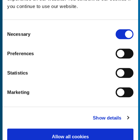
you continue to use our website.
Consent
Necessary
Empty the
Selection
Product Name*
Preferences
Quantity*
Unit of Measure*
Statistics
Marketing
Empty the
Product Name*
Show details
Allow all cookies
Quantity*
Unit of Measure*