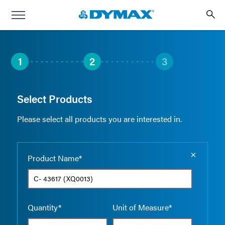
1
2
3
Select Products
Please select all products you are interested in.
Empty the
Product Name*
Quantity*
Unit of Measure*