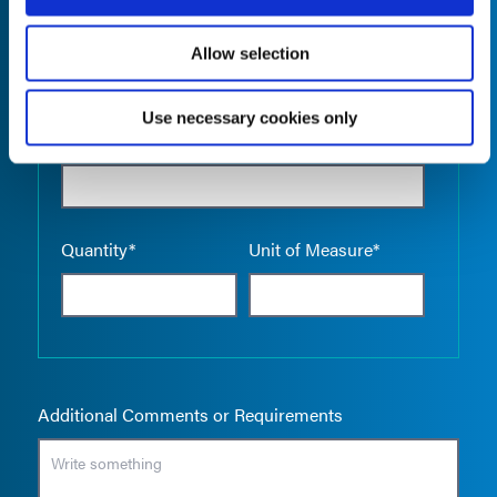
Allow selection
Use necessary cookies only
Empty the
Product Name*
Quantity*
Unit of Measure*
Additional Comments or Requirements