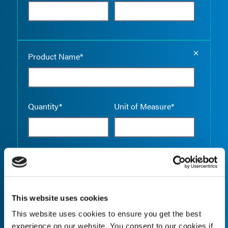
Empty the
Product Name*
Quantity*
Unit of Measure*
Empty the
Product Name*
This website uses cookies
This website uses cookies to ensure you get the best
Quantity*
Unit of Measure*
experience on our website. You consent to our cookies if