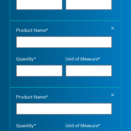
Empty the
Product Name*
Quantity*
Unit of Measure*
Empty the
Product Name*
Quantity*
Unit of Measure*