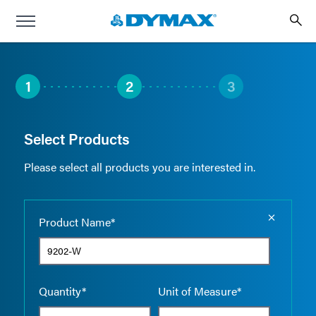
1
2
3
Select Products
Please select all products you are interested in.
Empty the
Product Name*
Quantity*
Unit of Measure*