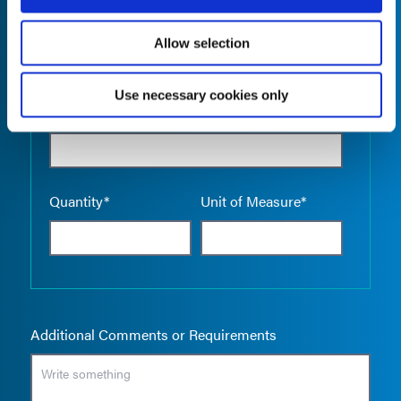
Allow selection
Use necessary cookies only
Empty the
Product Name*
Quantity*
Unit of Measure*
Additional Comments or Requirements