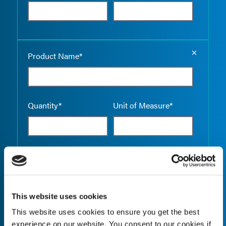
Empty the
Product Name*
Quantity*
Unit of Measure*
Empty the
Product Name*
This website uses cookies
This website uses cookies to ensure you get the best
Quantity*
Unit of Measure*
experience on our website. You consent to our cookies if