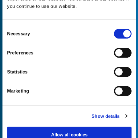
you continue to use our website.
Consent
Necessary
Empty the
Selection
Product Name*
Preferences
Quantity*
Unit of Measure*
Statistics
Marketing
Empty the
Product Name*
Show details
Allow all cookies
Quantity*
Unit of Measure*