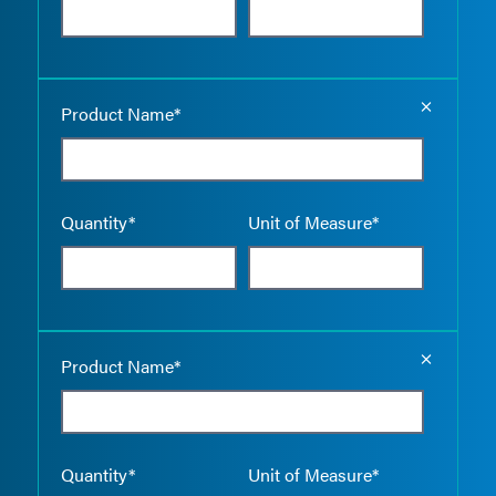
Empty the
Product Name*
Quantity*
Unit of Measure*
Empty the
Product Name*
Quantity*
Unit of Measure*