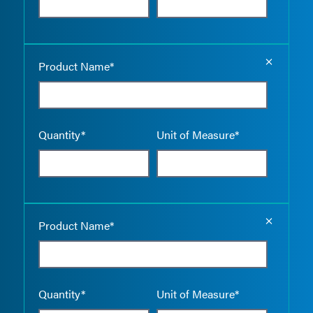
Empty the
Product Name*
Quantity*
Unit of Measure*
Empty the
Product Name*
Quantity*
Unit of Measure*