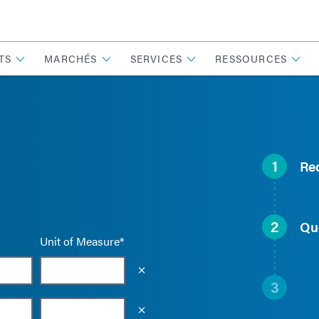
TS
MARCHÉS
SERVICES
RESSOURCES
1
Re
2
Qu
Unit of Measure*
Empty the input field value
3
Empty the input field value