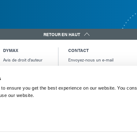
RETOUR EN HAUT
DYMAX
CONTACT
Avis de droit d'auteur
Envoyez-nous un e-mail
Conditions Générales
Contacts internationaux
de Vente
Amérique du Nord: +1 860.482.1010
s
Conditions générales
Europe: +49 611.962.7900
d'achat
to ensure you get the best experience on our website. You cons
Asie: +65.67522887
 use our website.
Conditions générales
de service
Conditions d'utilisation
Déclaration de
confidentialité
Déclaration de Cookie