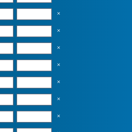
Empty the input field value
Empty the input field value
Empty the input field value
Empty the input field value
Empty the input field value
Empty the input field value
Empty the input field value