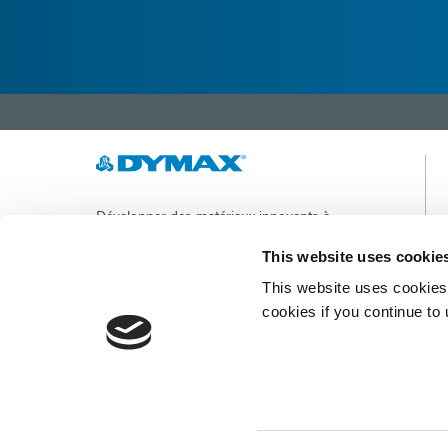
Développer des matériaux innovants à
durcissement rapide et à photopolymérisation,
des équipements de dosage et des systèmes de
This website uses cookie
durcissement à la lumière UV/LED pour
This website uses cookies 
améliorer considérablement l'efficacité de la
fabrication.
cookies if you continue to
Ce site est protégé par reCAPTCHA et la
Politique de confidentialité de Google
et
Conditions d'utilisation
appliquer.