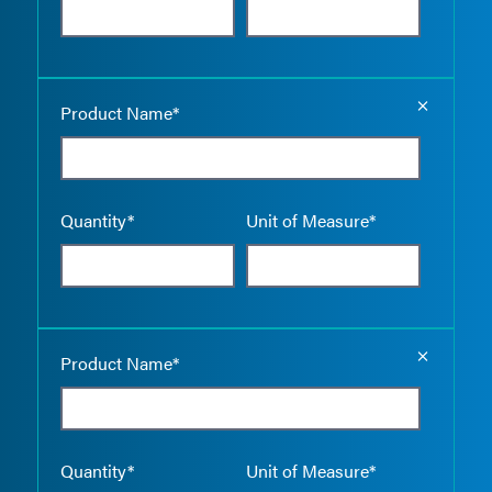
Empty the
Product Name*
Quantity*
Unit of Measure*
Empty the
Product Name*
Quantity*
Unit of Measure*