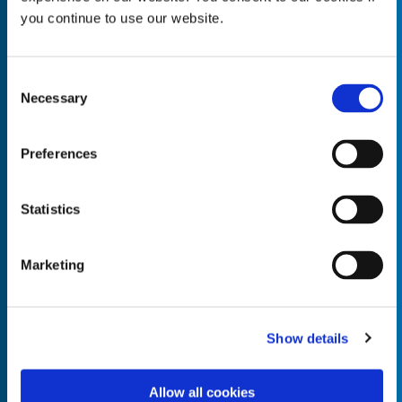
you continue to use our website.
Consent
Necessary
Empty the
Selection
Product Name*
Preferences
Quantity*
Unit of Measure*
Statistics
Marketing
Empty the
Product Name*
Show details
Allow all cookies
Quantity*
Unit of Measure*