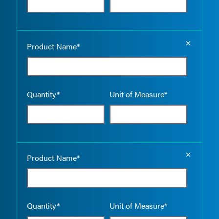
Empty the
Product Name*
Quantity*
Unit of Measure*
Empty the
Product Name*
Quantity*
Unit of Measure*