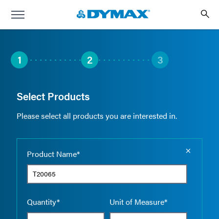
1
2
3
Select Products
Please select all products you are interested in.
Empty the
Product Name*
Quantity*
Unit of Measure*