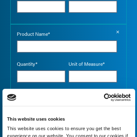
Empty the
Product Name*
Quantity*
Unit of Measure*
Empty the
Product Name*
This website uses cookies
This website uses cookies to ensure you get the best
Quantity*
Unit of Measure*
experience on our website. You consent to our cookies if