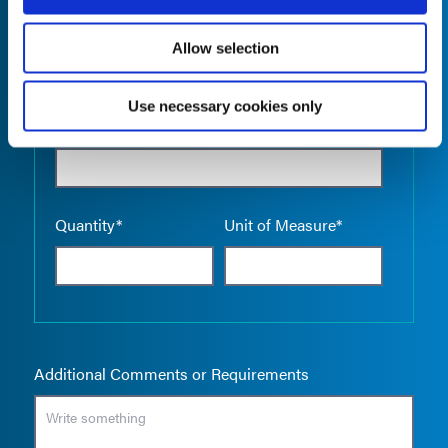
Allow selection
Use necessary cookies only
Empty the
Product Name*
Quantity*
Unit of Measure*
Additional Comments or Requirements