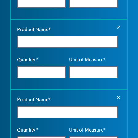
Empty the
Product Name*
Quantity*
Unit of Measure*
Empty the
Product Name*
Quantity*
Unit of Measure*