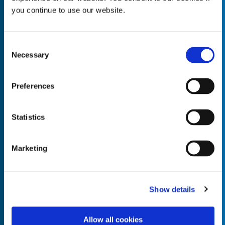
you continue to use our website.
Consent
Necessary
Empty the
Selection
Product Name*
Preferences
Quantity*
Unit of Measure*
Statistics
Marketing
Empty the
Product Name*
Show details
Allow all cookies
Quantity*
Unit of Measure*