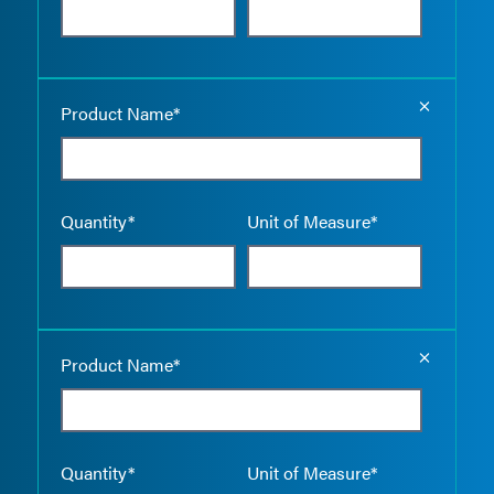
Empty the
Product Name*
Quantity*
Unit of Measure*
Empty the
Product Name*
Quantity*
Unit of Measure*