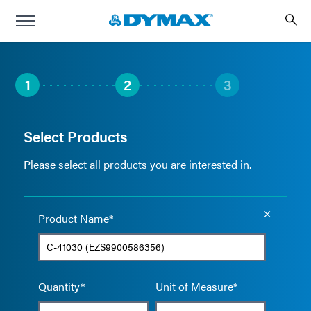
1
2
3
Select Products
Please select all products you are interested in.
Empty the
Product Name*
Quantity*
Unit of Measure*