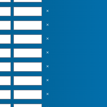
Empty the input field value
Empty the input field value
Empty the input field value
Empty the input field value
Empty the input field value
Empty the input field value
Empty the input field value