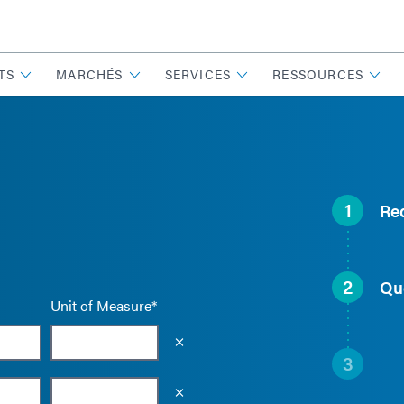
TS
MARCHÉS
SERVICES
RESSOURCES
1
Re
2
Qu
Unit of Measure*
Empty the input field value
3
Empty the input field value