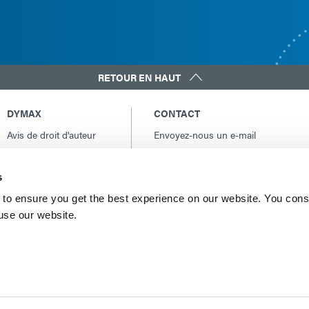
RETOUR EN HAUT
DYMAX
CONTACT
Avis de droit d'auteur
Envoyez-nous un e-mail
Conditions Générales
Contacts internationaux
de Vente
Amérique du Nord: +1 860.482.1010
s
Conditions générales
Europe: +49 611.962.7900
d'achat
to ensure you get the best experience on our website. You cons
Asie: +65.67522887
 use our website.
Conditions générales
de service
Conditions d'utilisation
Déclaration de
confidentialité
Déclaration de Cookie