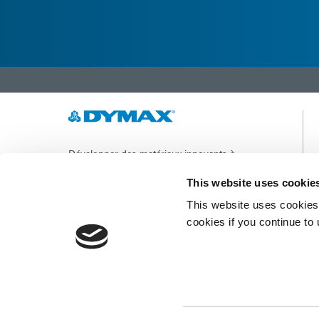
Développer des matériaux innovants à
durcissement rapide et à photopolymérisation,
des équipements de dosage et des systèmes de
This website uses cookie
durcissement à la lumière UV/LED pour
This website uses cookies 
améliorer considérablement l'efficacité de la
fabrication.
cookies if you continue to
Ce site est protégé par reCAPTCHA et la
Politique de confidentialité de Google
et
Conditions d'utilisation
appliquer.