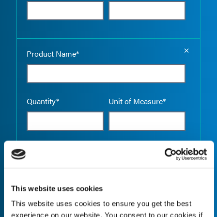
Empty the
Product Name*
Quantity*
Unit of Measure*
Empty the
Product Name*
This website uses cookies
This website uses cookies to ensure you get the best
Quantity*
Unit of Measure*
experience on our website. You consent to our cookies if