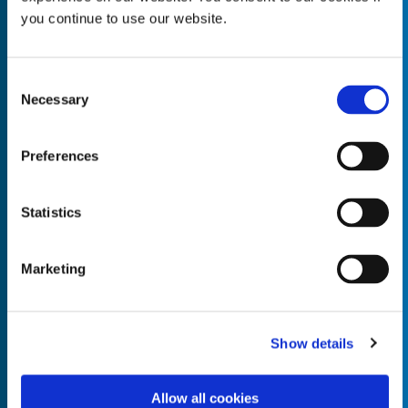
you continue to use our website.
Consent
Necessary
Empty the
Selection
Product Name*
Preferences
Quantity*
Unit of Measure*
Statistics
Marketing
Empty the
Product Name*
Show details
Allow all cookies
Quantity*
Unit of Measure*