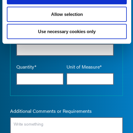
Allow selection
Use necessary cookies only
Empty the
Product Name*
Quantity*
Unit of Measure*
Additional Comments or Requirements