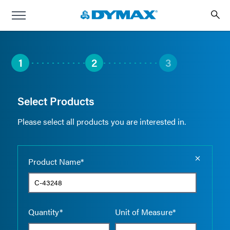
1
2
3
Select Products
Please select all products you are interested in.
Empty the
Product Name*
Quantity*
Unit of Measure*