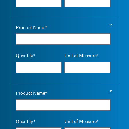
Empty the
Product Name*
Quantity*
Unit of Measure*
Empty the
Product Name*
Quantity*
Unit of Measure*