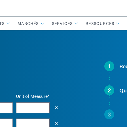
TS
MARCHÉS
SERVICES
RESSOURCES
1
Re
2
Qu
Unit of Measure*
Empty the input field value
3
Empty the input field value