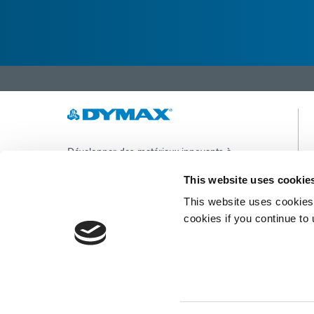
Développer des matériaux innovants à
durcissement rapide et à photopolymérisation,
des équipements de dosage et des systèmes de
This website uses cookie
durcissement à la lumière UV/LED pour
This website uses cookies 
améliorer considérablement l'efficacité de la
fabrication.
cookies if you continue to
Ce site est protégé par reCAPTCHA et la
Politique de confidentialité de Google
et
Conditions d'utilisation
appliquer.