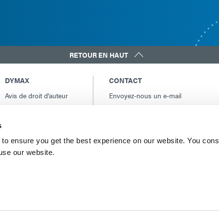
RETOUR EN HAUT
DYMAX
CONTACT
Avis de droit d'auteur
Envoyez-nous un e-mail
Conditions Générales
Contacts internationaux
de Vente
Amérique du Nord: +1 860.482.1010
s
Conditions générales
Europe: +49 611.962.7900
d'achat
to ensure you get the best experience on our website. You cons
Asie: +65.67522887
 use our website.
Conditions générales
de service
Conditions d'utilisation
Déclaration de
confidentialité
Déclaration de Cookie