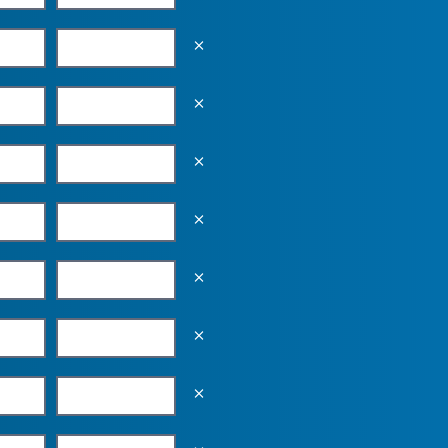
Empty the input field value
Empty the input field value
Empty the input field value
Empty the input field value
Empty the input field value
Empty the input field value
Empty the input field value