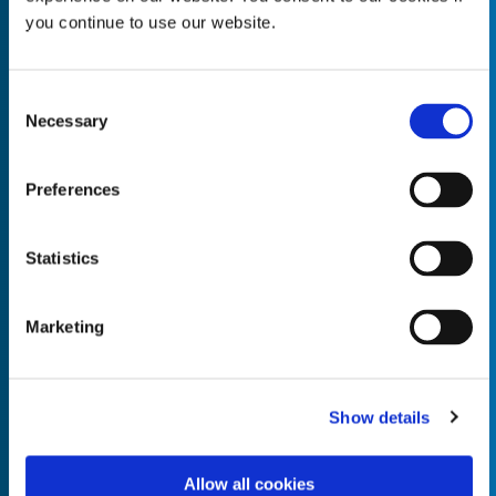
you continue to use our website.
Consent
Necessary
Empty the
Selection
Product Name*
Preferences
Quantity*
Unit of Measure*
Statistics
Marketing
Empty the
Product Name*
Show details
Allow all cookies
Quantity*
Unit of Measure*