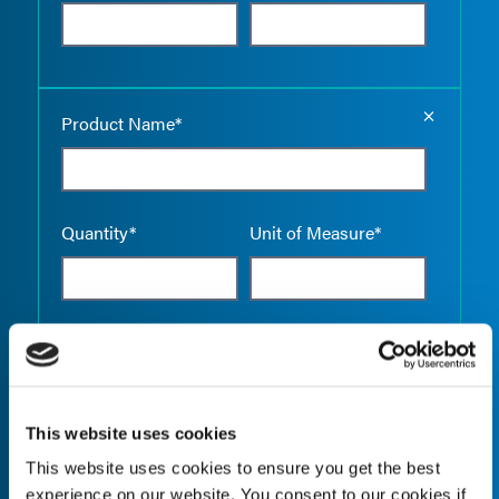
Empty the
Product Name*
Quantity*
Unit of Measure*
Empty the
Product Name*
This website uses cookies
This website uses cookies to ensure you get the best
Quantity*
Unit of Measure*
experience on our website. You consent to our cookies if