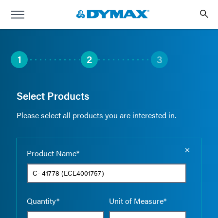
1
2
3
Select Products
Please select all products you are interested in.
Empty the
Product Name*
Quantity*
Unit of Measure*