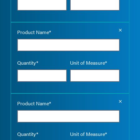
Empty the
Product Name*
Quantity*
Unit of Measure*
Empty the
Product Name*
Quantity*
Unit of Measure*