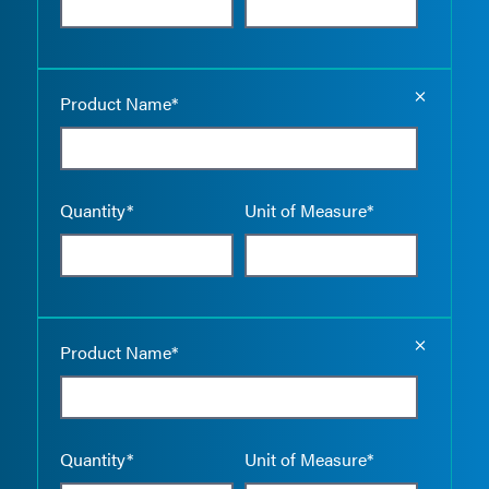
Empty the
Product Name*
Quantity*
Unit of Measure*
Empty the
Product Name*
Quantity*
Unit of Measure*