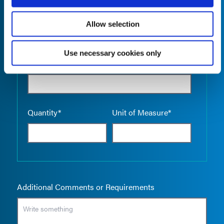
Allow selection
Use necessary cookies only
Empty the
Product Name*
Quantity*
Unit of Measure*
Additional Comments or Requirements