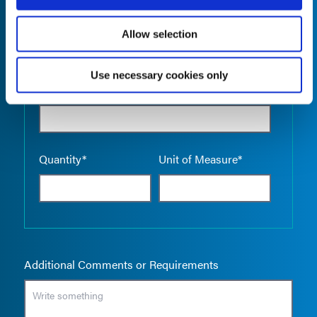
Allow selection
Use necessary cookies only
Empty the
Product Name*
Quantity*
Unit of Measure*
Additional Comments or Requirements