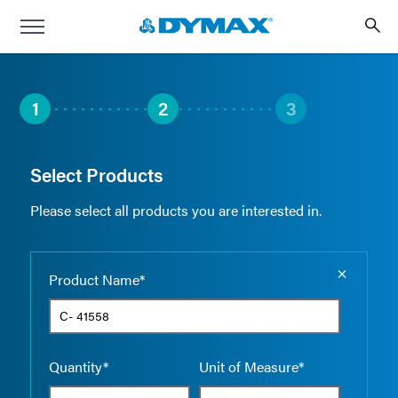
1
2
3
Select Products
Please select all products you are interested in.
Empty the
Product Name*
Quantity*
Unit of Measure*