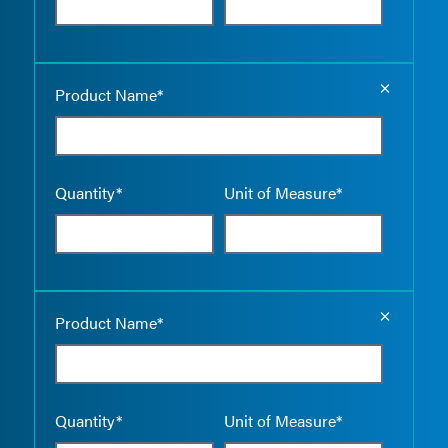
Empty the
Product Name*
Quantity*
Unit of Measure*
Empty the
Product Name*
Quantity*
Unit of Measure*