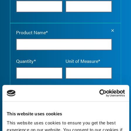
Empty the
Product Name*
Quantity*
Unit of Measure*
Empty the
Product Name*
This website uses cookies
This website uses cookies to ensure you get the best
Quantity*
Unit of Measure*
experience on our website. You consent to our cookies if