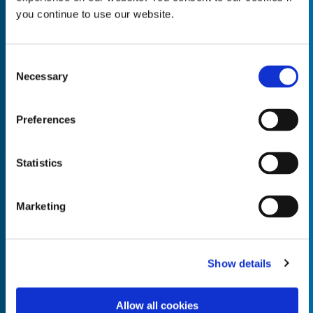
you continue to use our website.
Consent
Necessary
Empty the
Selection
Product Name*
Preferences
Quantity*
Unit of Measure*
Statistics
Marketing
Empty the
Product Name*
Show details
Allow all cookies
Quantity*
Unit of Measure*