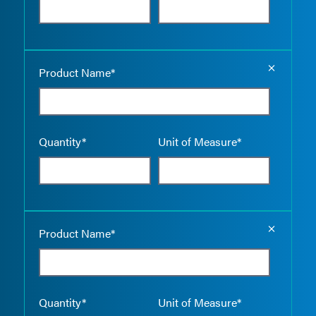
Empty the
Product Name*
Quantity*
Unit of Measure*
Empty the
Product Name*
Quantity*
Unit of Measure*