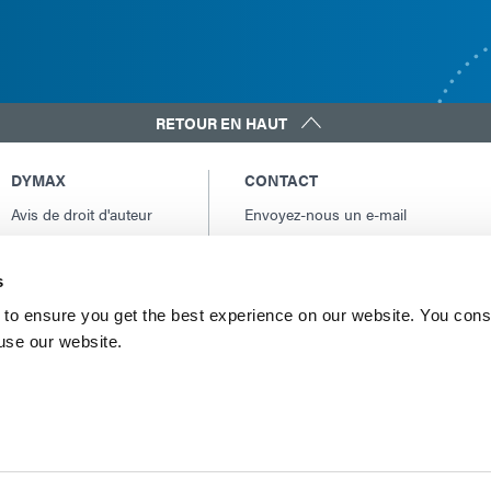
RETOUR EN HAUT
DYMAX
CONTACT
Avis de droit d'auteur
Envoyez-nous un e-mail
Conditions Générales
Contacts internationaux
de Vente
Amérique du Nord: +1 860.482.1010
s
Conditions générales
Europe: +49 611.962.7900
d'achat
to ensure you get the best experience on our website. You cons
Asie: +65.67522887
 use our website.
Conditions générales
de service
Conditions d'utilisation
Déclaration de
confidentialité
Déclaration de Cookie