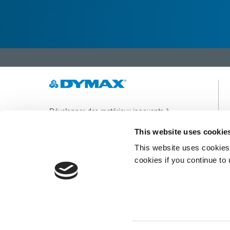
Développer des matériaux innovants à
durcissement rapide et à photopolymérisation,
des équipements de dosage et des systèmes de
This website uses cookie
durcissement à la lumière UV/LED pour
This website uses cookies 
améliorer considérablement l'efficacité de la
fabrication.
cookies if you continue to
Ce site est protégé par reCAPTCHA et la
Politique de confidentialité de Google
et
Conditions d'utilisation
appliquer.