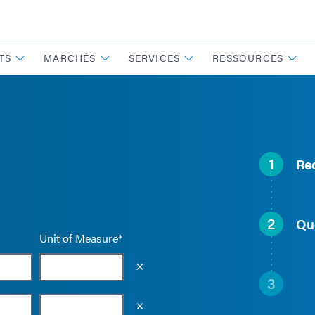
TS
MARCHÉS
SERVICES
RESSOURCES
1
Re
2
Qu
Unit of Measure*
Empty the input field value
3
Empty the input field value