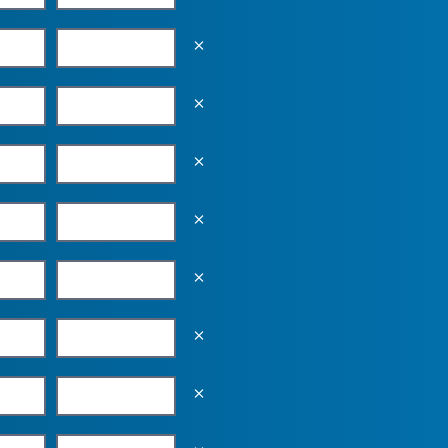
Empty the input field value
Empty the input field value
Empty the input field value
Empty the input field value
Empty the input field value
Empty the input field value
Empty the input field value