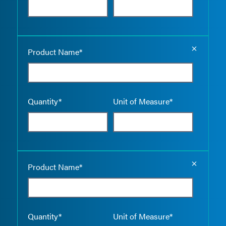
Empty the
Product Name*
Quantity*
Unit of Measure*
Empty the
Product Name*
Quantity*
Unit of Measure*