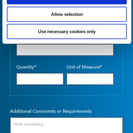
Allow selection
Use necessary cookies only
Empty the
Product Name*
Quantity*
Unit of Measure*
Additional Comments or Requirements