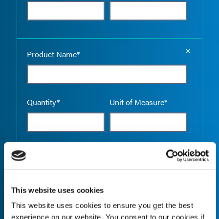
Empty the
Product Name*
Quantity*
Unit of Measure*
Empty the
Product Name*
This website uses cookies
This website uses cookies to ensure you get the best
Quantity*
Unit of Measure*
experience on our website. You consent to our cookies if