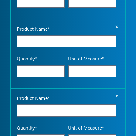
Empty the
Product Name*
Quantity*
Unit of Measure*
Empty the
Product Name*
Quantity*
Unit of Measure*