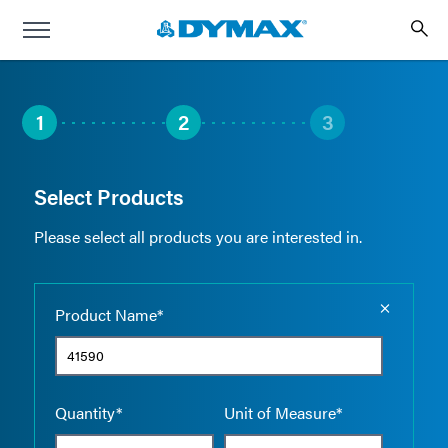
1
2
3
Select Products
Please select all products you are interested in.
Empty the
Product Name*
Quantity*
Unit of Measure*