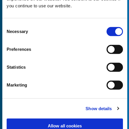
you continue to use our website.
Consent
Necessary
Empty the
Selection
Product Name*
Preferences
Quantity*
Unit of Measure*
Statistics
Marketing
Empty the
Product Name*
Show details
Allow all cookies
Quantity*
Unit of Measure*