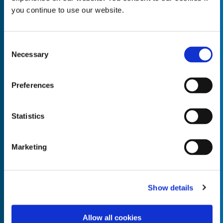
you continue to use our website.
Consent
Necessary
Empty the
Selection
Product Name*
Preferences
Quantity*
Unit of Measure*
Statistics
Marketing
Empty the
Product Name*
Show details
Allow all cookies
Quantity*
Unit of Measure*