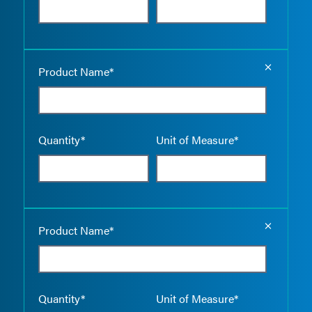
Empty the
Product Name*
Quantity*
Unit of Measure*
Empty the
Product Name*
Quantity*
Unit of Measure*