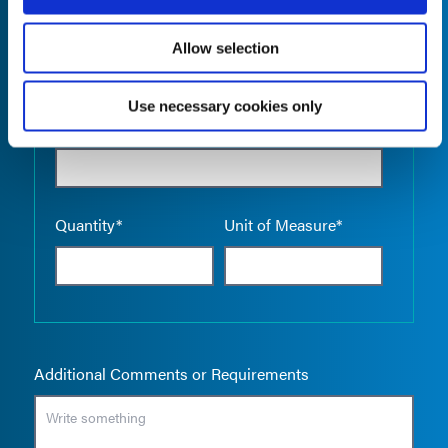
Allow selection
Use necessary cookies only
Empty the
Product Name*
Quantity*
Unit of Measure*
Additional Comments or Requirements