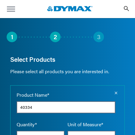
1
2
3
Select Products
Please select all products you are interested in.
Empty the
Product Name*
Quantity*
Unit of Measure*