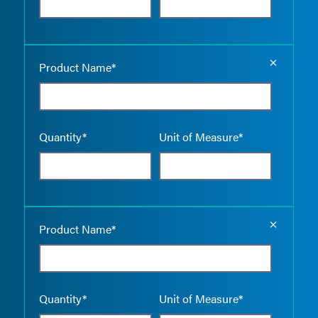
Empty the
Product Name*
Quantity*
Unit of Measure*
Empty the
Product Name*
Quantity*
Unit of Measure*