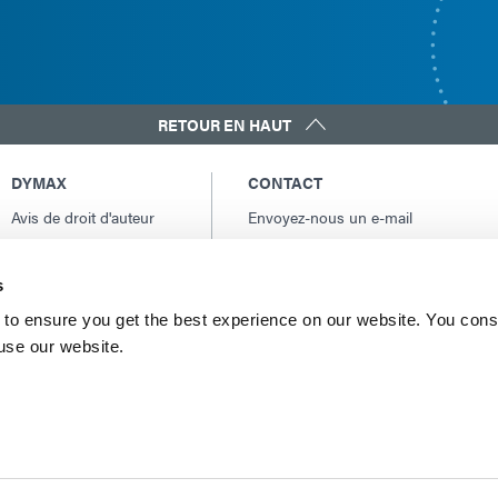
RETOUR EN HAUT
DYMAX
CONTACT
Avis de droit d'auteur
Envoyez-nous un e-mail
Conditions Générales
Contacts internationaux
de Vente
Amérique du Nord: +1 860.482.1010
s
Conditions générales
Europe: +49 611.962.7900
d'achat
to ensure you get the best experience on our website. You cons
Asie: +65.67522887
 use our website.
Conditions générales
de service
Conditions d'utilisation
Déclaration de
confidentialité
Déclaration de Cookie