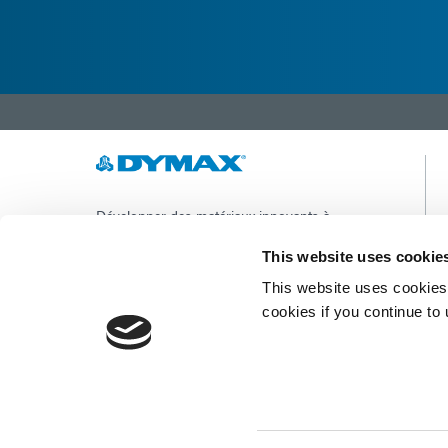
Développer des matériaux innovants à
durcissement rapide et à photopolymérisation,
des équipements de dosage et des systèmes de
This website uses cookie
durcissement à la lumière UV/LED pour
This website uses cookies 
améliorer considérablement l'efficacité de la
fabrication.
cookies if you continue to
Ce site est protégé par reCAPTCHA et la
Politique de confidentialité de Google
et
Conditions d'utilisation
appliquer.