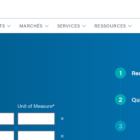
TS
MARCHÉS
SERVICES
RESSOURCES
1
Re
2
Qu
Unit of Measure*
Empty the input field value
3
Empty the input field value