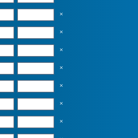
Empty the input field value
Empty the input field value
Empty the input field value
Empty the input field value
Empty the input field value
Empty the input field value
Empty the input field value