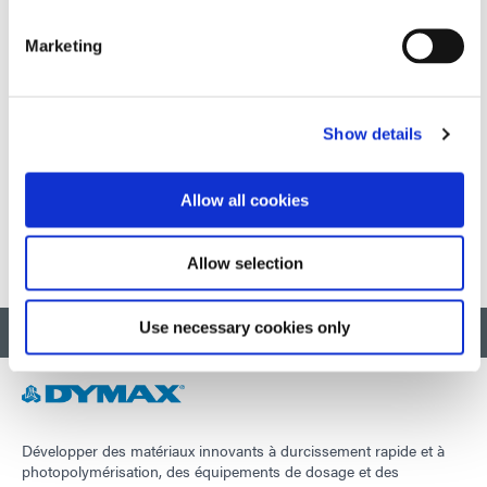
des partenaires de distribution.
Marketing
Créé en 2002 dans l'Ohio,
EAP, Ltée.
, se spécialise dans
la création de solutions technologiques et de produits
complètes, de l'assemblage initial des circuits imprimés à
l'emballage final et à la livraison, aux utilisateurs finaux,
Show details
principalement dans les régions du Midwest américain,
de Floride, de Pennsylvanie, du Costa Rica et d'Amérique
du Sud.
Allow all cookies
Allow selection
Use necessary cookies only
RETOUR EN HAUT
Développer des matériaux innovants à durcissement rapide et à
photopolymérisation, des équipements de dosage et des