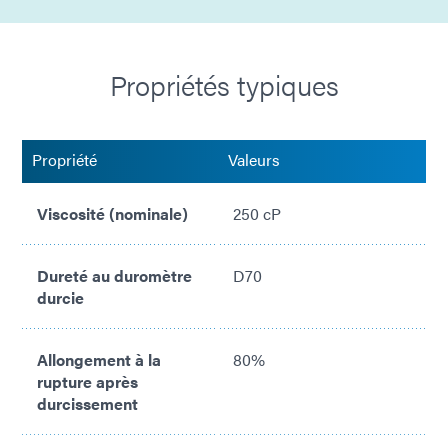
Conforme à la norme ISO 10993
Propriétés typiques
Propriété
Valeurs
Viscosité (nominale)
250 cP
Dureté au duromètre
D70
durcie
Allongement à la
80%
rupture après
durcissement