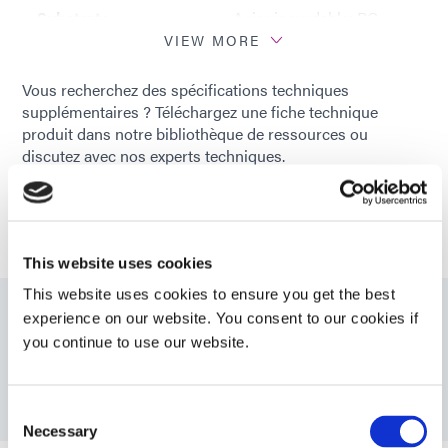
Substrats
Acier inoxydable; PC;
recommandés
ABS; CAP; PETG; PVC;
VIEW MORE
SAN
Vous recherchez des spécifications techniques
supplémentaires ? Téléchargez une fiche technique
produit dans notre bibliothèque de ressources ou
discutez avec nos experts techniques.
ENTRER EN CONTACT
This website uses cookies
This website uses cookies to ensure you get the best
experience on our website. You consent to our cookies if
Ressources
you continue to use our website.
PDS: 1501-M-UR
Consent
Necessary
Selection