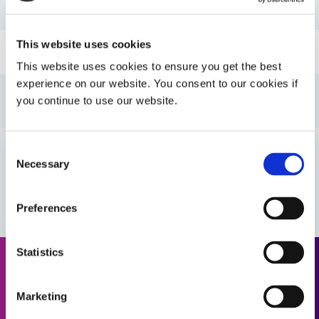
PDS : 1201-M-T-SC
This website uses cookies
Guide : Assemblage de dispositif médical (FR)
This website uses cookies to ensure you get the best
experience on our website. You consent to our cookies if
Guide : Assemblage de dispositif médical
you continue to use our website.
(Amériques|ES)
Guide : Assemblage de dispositif médical
Consent
(Europe|FR)
Necessary
Selection
VIEW MORE
Guide : Assemblage de dispositif médical
Preferences
(Europe|FR)
Statistics
Demander un devis
Marketing
Prêt à passer à l'étape suivante ? Un membre de l'équipe