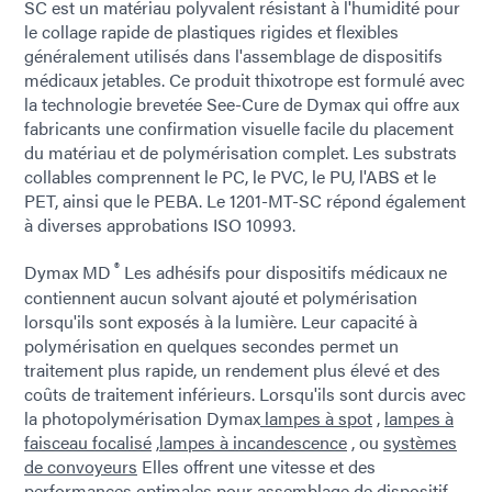
SC est un matériau polyvalent résistant à l'humidité pour
le collage rapide de plastiques rigides et flexibles
généralement utilisés dans l'assemblage de dispositifs
médicaux jetables. Ce produit thixotrope est formulé avec
la technologie brevetée See-Cure de Dymax qui offre aux
fabricants une confirmation visuelle facile du placement
du matériau et de polymérisation complet. Les substrats
collables comprennent le PC, le PVC, le PU, l'ABS et le
PET, ainsi que le PEBA. Le 1201-MT-SC répond également
à diverses approbations ISO 10993.
®
Dymax MD
Les adhésifs pour dispositifs médicaux ne
contiennent aucun solvant ajouté et polymérisation
lorsqu'ils sont exposés à la lumière. Leur capacité à
polymérisation en quelques secondes permet un
traitement plus rapide, un rendement plus élevé et des
coûts de traitement inférieurs. Lorsqu'ils sont durcis avec
la photopolymérisation Dymax
lampes à spot
,
lampes à
faisceau focalisé
,
lampes à incandescence
, ou
systèmes
de convoyeurs
Elles offrent une vitesse et des
performances optimales pour assemblage de dispositif