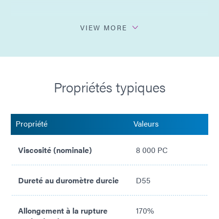
Thixotrope
VIEW MORE
Aucun solvant ajouté
Conforme à la norme ISO 10993
Propriétés typiques
Propriété
Valeurs
Viscosité (nominale)
8 000 PC
Dureté au duromètre durcie
D55
Allongement à la rupture
170%